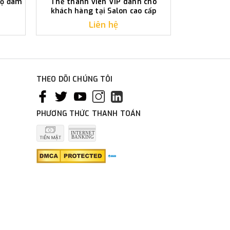
bộ đam
Thẻ thành viên VIP dành cho
Thẻ dành ch
khách hàng tại Salon cao cấp
t
Liên hệ
THEO DÕI CHÚNG TÔI
PHƯƠNG THỨC THANH TOÁN