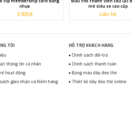
hẻ vip membership card bằng
Mẫu thẻ thành viên câu lạc 
nhựa
mê siêu xe cao cấp
3.100₫
Liên hệ
NG TÔI
HỖ TRỢ KHÁCH HÀNG
hiệu
Chính sách đổi-trả
ật thông tin cá nhân
Chính sách thanh toán
hế hoạt động
Bảng màu dây đeo thẻ
 sách giao nhận và Kiểm hàng
Thiết kế dây đeo thẻ online