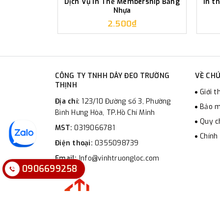
Dịch Vụ In Thẻ Membership Bằng
In t
Nhựa
2.500₫
CÔNG TY TNHH DÂY ĐEO TRƯỜNG
VỀ CHÚ
THỊNH
Giới t
Địa chỉ:
123/10 Đường số 3, Phường
Bảo m
Bình Hưng Hòa, TP.Hồ Chí Minh
Quy c
MST:
0319066781
Chính
Điện thoại:
0355098739
Email:
Info@vinhtruongloc.com
0906699258