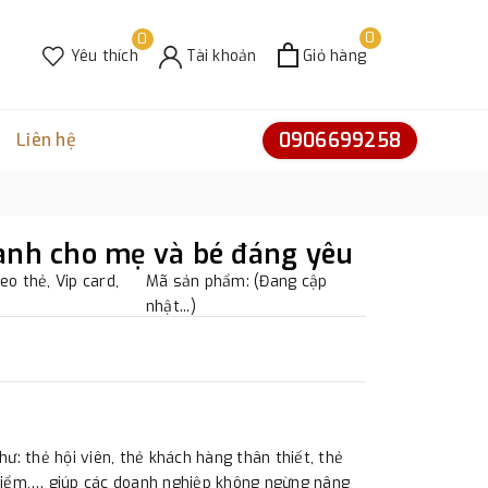
0
0
Yêu thích
Tài khoản
Giỏ hàng
0906699258
Liên hệ
ành cho mẹ và bé đáng yêu
eo thẻ, Vip card,
Mã sản phẩm: (Đang cập
nhật...)
hư: thẻ hội viên, thẻ khách hàng thân thiết, thẻ
 điểm,… giúp các doanh nghiệp không ngừng nâng