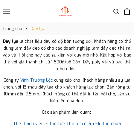
Trang chủ
Dây lụa
Dây lụa
là chất liệu dây có độ bên tương đối, Khách hàng có thể
dùng làm dây đeo cổ cho các doanh nghiệp làm dây đeo thẻ ra
vào và Hội chợ hay các sự kiện với quy mô nhỏ. Kết hợp với bao
thẻ với giá thành chỉ từ 1.500đ/bộ Gồm Dây poly vải và bao thẻ
nhựa dẻo.
Công ty
Vĩnh Trường Lộc
cung cấp cho Khách hàng nhiều sự lựa
chọn, với 15 màu
dây lụa
cho khách hàng lựa chọn. Bản rộng từ
10mm đến 25mm. Khách hàng có thể đặt in tên hội chợ, tên sự
kiện lên dây đeo.
Các sản phẩm liên quan:
Thẻ thành viên
-
Thẻ từ
-
Thẻ tích điểm
-
In thẻ nhựa