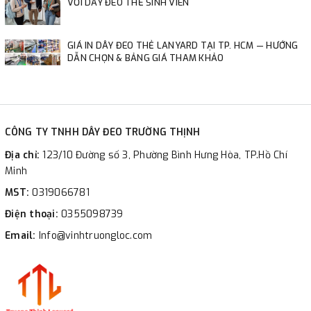
VỚI DÂY ĐEO THẺ SINH VIÊN
GIÁ IN DÂY ĐEO THẺ LANYARD TẠI TP. HCM — HƯỚNG
DẪN CHỌN & BẢNG GIÁ THAM KHẢO
CÔNG TY TNHH DÂY ĐEO TRƯỜNG THỊNH
Địa chỉ:
123/10 Đường số 3, Phường Bình Hưng Hòa, TP.Hồ Chí
Minh
MST:
0319066781
Điện thoại:
0355098739
Email:
Info@vinhtruongloc.com