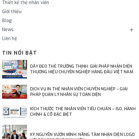
Thiết kế thẻ nhân viên
Giới thiệu
Blog
News
Liên hệ
TIN NỔI BẬT
DÂY ĐEO THẺ TRƯỜNG THỊNH: GIẢI PHÁP NHẬN DIỆN
THƯƠNG HIỆU CHUYÊN NGHIỆP HÀNG ĐẦU VIỆT NAM
DỊCH VỤ IN THẺ NHÂN VIÊN CHUYÊN NGHIỆP ‒ GIẢI
PHÁP QUẢN LÝ NHÂN SỰ TOÀN DIỆN
KÍCH THƯỚC THẺ NHÂN VIÊN TIÊU CHUẨN – ISO, HÀNH
CHÍNH & CỠ ĐẶC BIỆT
KỶ NGUYÊN VƯƠN MÌNH: NÂNG TẦM NHẬN DIỆN LOGO