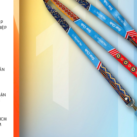
ÁP
IỆP
ẨN
HẬN
N
 HCM
M