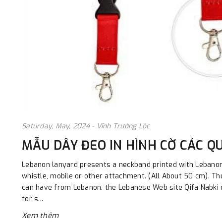
Saturday, May, 2024 - Vĩnh Trường Lộc
MẪU DÂY ĐEO IN HÌNH CỜ CÁC Q
Lebanon lanyard presents a neckband printed with Lebanon 
whistle, mobile or other attachment. (All About 50 cm). Th
can have from Lebanon. the Lebanese Web site Qifa Nabki 
for s...
Xem thêm