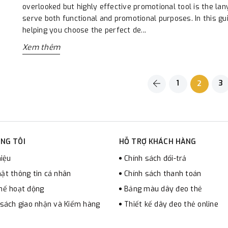
overlooked but highly effective promotional tool is the lan
serve both functional and promotional purposes. In this gui
helping you choose the perfect de...
Xem thêm
1
3
2
NG TÔI
HỖ TRỢ KHÁCH HÀNG
hiệu
Chính sách đổi-trả
ật thông tin cá nhân
Chính sách thanh toán
hế hoạt động
Bảng màu dây đeo thẻ
 sách giao nhận và Kiểm hàng
Thiết kế dây đeo thẻ online