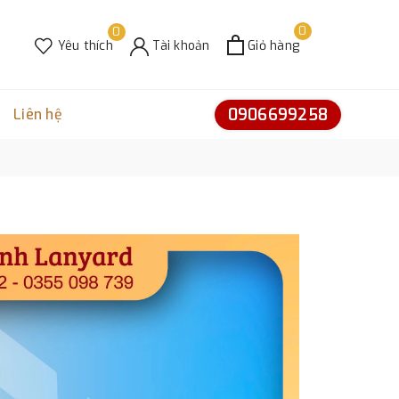
0
0
Yêu thích
Tài khoản
Giỏ hàng
0906699258
Liên hệ