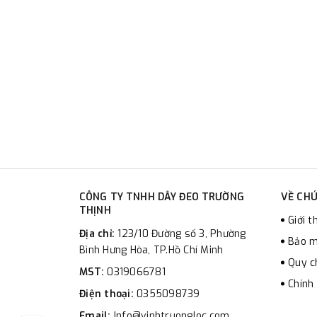
CÔNG TY TNHH DÂY ĐEO TRƯỜNG
VỀ CHÚ
THỊNH
Giới t
Địa chỉ:
123/10 Đường số 3, Phường
Bảo m
Bình Hưng Hòa, TP.Hồ Chí Minh
Quy c
MST:
0319066781
Chính
Điện thoại:
0355098739
Email:
Info@vinhtruongloc.com