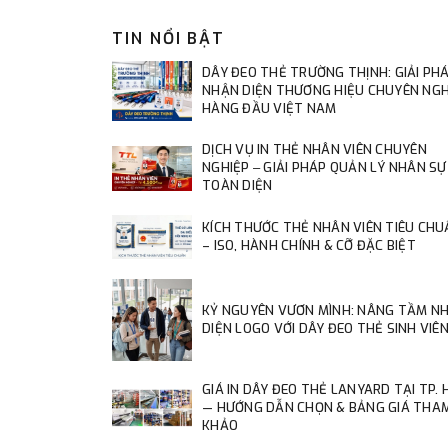
TIN NỔI BẬT
DÂY ĐEO THẺ TRƯỜNG THỊNH: GIẢI PH
NHẬN DIỆN THƯƠNG HIỆU CHUYÊN NGH
HÀNG ĐẦU VIỆT NAM
DỊCH VỤ IN THẺ NHÂN VIÊN CHUYÊN
NGHIỆP ‒ GIẢI PHÁP QUẢN LÝ NHÂN SỰ
TOÀN DIỆN
KÍCH THƯỚC THẺ NHÂN VIÊN TIÊU CHU
– ISO, HÀNH CHÍNH & CỠ ĐẶC BIỆT
KỶ NGUYÊN VƯƠN MÌNH: NÂNG TẦM N
DIỆN LOGO VỚI DÂY ĐEO THẺ SINH VIÊ
GIÁ IN DÂY ĐEO THẺ LANYARD TẠI TP.
— HƯỚNG DẪN CHỌN & BẢNG GIÁ THA
KHẢO