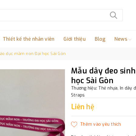
Thiết kế thẻ nhân viên
Giới thiệu
Blog
News
iáo dục mầm non Đại học Sài Gòn
Mẫu dây đeo sinh
học Sài Gòn
Thương hiệu: Thẻ nhựa, In dây đ
Straps
Liên hệ