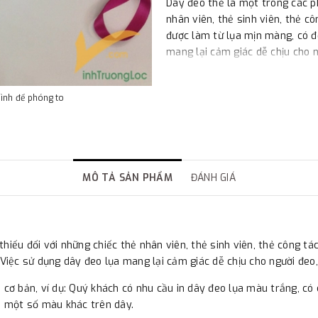
Dây đeo thẻ là một trong các ph
nhân viên, thẻ sinh viên, thẻ c
được làm từ lụa mịn màng, có độ
mang lại cảm giác dễ chịu cho n
hình để phóng to
MÔ TẢ SẢN PHẨM
ĐÁNH GIÁ
hiếu đối với những chiếc thẻ nhân viên, thẻ sinh viên, thẻ công tá
 Việc sử dụng dây đeo lụa mang lại cảm giác dễ chịu cho người đeo
u cơ bản, ví dụ: Quý khách có nhu cầu in dây đeo lụa màu trắng, c
 một số màu khác trên dây.