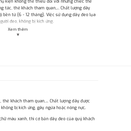
ụ kiện không thể thiếu đối với những chiếc thẻ
ông tác, thẻ khách tham quan,... Chất lượng dây
 bền từ (6 - 12 tháng). Việc sử dụng dây đeo lụa
gười đeo, không bị kích ứng.
Xem thêm
c, thẻ khách tham quan,... Chất lượng dây được
, không bị kích ứng, gây ngứa hoặc nóng nực.
ó chữ màu xanh, thì cơ bản dây đeo của quý khách