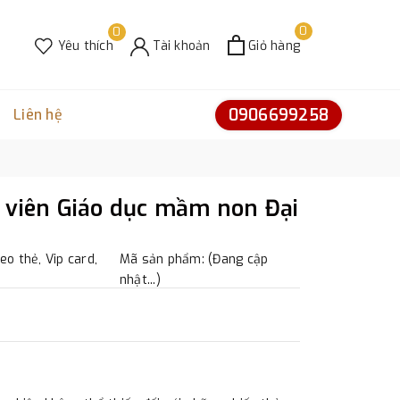
0
0
Yêu thích
Tài khoản
Giỏ hàng
0906699258
Liên hệ
 viên Giáo dục mầm non Đại
eo thẻ, Vip card,
Mã sản phẩm: (Đang cập
nhật...)