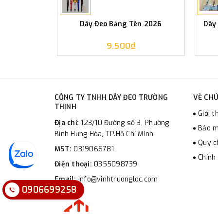
Dây Đeo Bảng Tên 2026
Dây
9.500₫
CÔNG TY TNHH DÂY ĐEO TRƯỜNG
VỀ CHÚ
THỊNH
Giới t
Địa chỉ:
123/10 Đường số 3, Phường
Bảo m
Bình Hưng Hòa, TP.Hồ Chí Minh
Quy c
MST:
0319066781
Chính
Điện thoại:
0355098739
Email:
Info@vinhtruongloc.com
0906699258