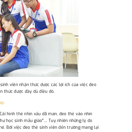
inh viên nhận thức được các lợi ích của việc đeo
n thức được đầy đủ điều đó.
ap
“Cái hình thẻ nhìn xấu dã man, đeo thẻ vào nhìn
 như học sinh mẫu giáo"… Tuy nhiên những lý do
é. Bởi việc đeo thẻ sinh viên đến trường mang lại