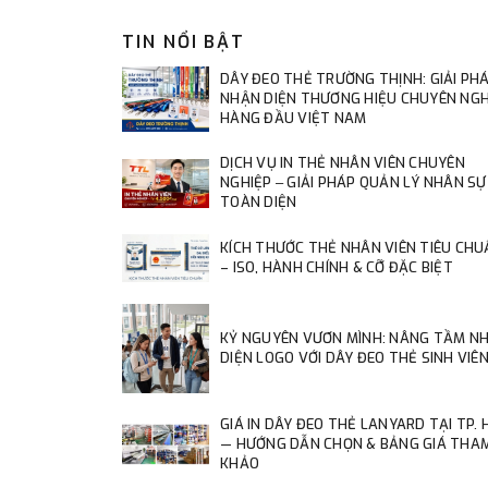
TIN NỔI BẬT
DÂY ĐEO THẺ TRƯỜNG THỊNH: GIẢI PH
NHẬN DIỆN THƯƠNG HIỆU CHUYÊN NGH
HÀNG ĐẦU VIỆT NAM
DỊCH VỤ IN THẺ NHÂN VIÊN CHUYÊN
NGHIỆP ‒ GIẢI PHÁP QUẢN LÝ NHÂN SỰ
TOÀN DIỆN
KÍCH THƯỚC THẺ NHÂN VIÊN TIÊU CHU
– ISO, HÀNH CHÍNH & CỠ ĐẶC BIỆT
KỶ NGUYÊN VƯƠN MÌNH: NÂNG TẦM N
DIỆN LOGO VỚI DÂY ĐEO THẺ SINH VIÊ
GIÁ IN DÂY ĐEO THẺ LANYARD TẠI TP.
— HƯỚNG DẪN CHỌN & BẢNG GIÁ THA
KHẢO