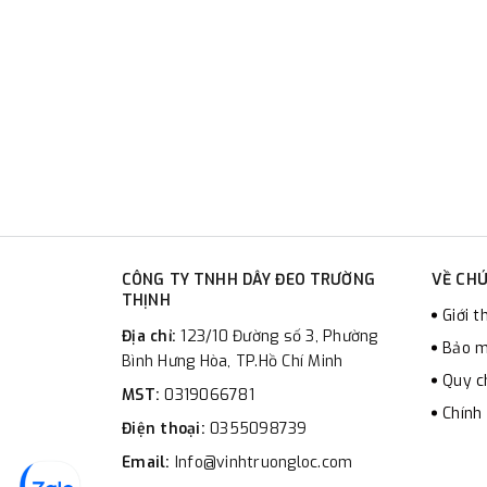
CÔNG TY TNHH DÂY ĐEO TRƯỜNG
VỀ CHÚ
THỊNH
Giới t
Địa chỉ:
123/10 Đường số 3, Phường
Bảo m
Bình Hưng Hòa, TP.Hồ Chí Minh
Quy c
MST:
0319066781
Chính
Điện thoại:
0355098739
Email:
Info@vinhtruongloc.com