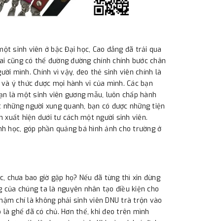
 một sinh viên ở bậc Đại học, Cao đẳng đã trải qua
ai cũng có thể đường đường chính chính bước chân
ời mình. Chính vì vậy, đeo thẻ sinh viên chính là
 và ý thức được mọi hành vi của mình. Các bạn
bạn là một sinh viên gương mẫu, luôn chấp hành
t những người xung quanh, bạn có được những tiện
ạn xuất hiện dưới tư cách một người sinh viên.
nh học, góp phần quảng bá hình ảnh cho trường ở
c, chưa bao giờ gặp họ? Nếu đã từng thì xin đừng
ng của chúng ta là nguyên nhân tạo điều kiện cho
thậm chí là không phải sinh viên DNU trà trộn vào
ó là ghế đã có chủ. Hơn thế, khi đeo trên mình