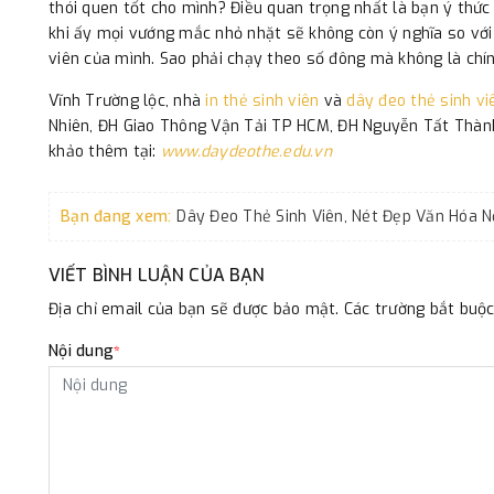
thói quen tốt cho mình? Điều quan trọng nhất là bạn ý thức 
khi ấy mọi vướng mắc nhỏ nhặt sẽ không còn ý nghĩa so với 
viên của mình. Sao phải chạy theo số đông mà không là chí
Vĩnh Trường lộc, nhà
in thẻ sinh viên
và
dây đeo thẻ sinh vi
Nhiên, ĐH Giao Thông Vận Tải TP HCM, ĐH Nguyễn Tất Thành,
khảo thêm tại:
www.daydeothe.edu.vn
Bạn đang xem:
Dây Đeo Thẻ Sinh Viên, Nét Đẹp Văn Hóa N
VIẾT BÌNH LUẬN CỦA BẠN
Địa chỉ email của bạn sẽ được bảo mật. Các trường bắt bu
Nội dung
*