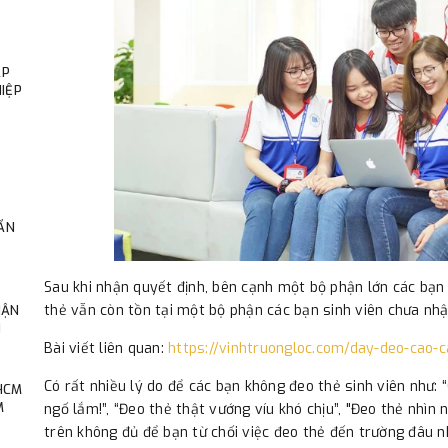
ÁP
IỆP
ẨN
Sau khi nhận quyết định, bên cạnh một bộ phận lớn các bạn s
thẻ vẫn còn tồn tại một bộ phận các bạn sinh viên chưa nhậ
HẬN
N
Bài viết liên quan:
https://vinhtruongloc.com/day-deo-cao-c
Có rất nhiều lý do để các bạn không đeo thẻ sinh viên như: 
 HCM
M
ngố lắm!”, “Đeo thẻ thật vướng víu khó chịu”, "Đeo thẻ nhìn
trên không đủ để bạn từ chối việc đeo thẻ đến trường đâu nh