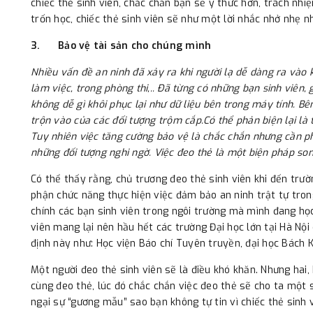
chiếc thẻ sinh viên, chắc chắn bạn sẽ ý thức hơn, trách nhiệ
trốn học, chiếc thẻ sinh viên sẽ như một lời nhắc nhở nhẹ n
3.
Bảo vệ tài sản cho chúng mình
Nhiều vấn đề an ninh đã xảy ra khi người lạ dễ dàng ra vào
làm việc, trong phòng thi,.. Đã từng có những bạn sinh viên, 
không dễ gì khôi phục lại như dữ liệu bên trong máy tính. Bên
trộn vào của các đối tượng trộm cắp.Có thể phản biện lại là
Tuy nhiên việc tăng cường bảo vệ là chắc chắn nhưng cần ph
những đối tượng nghi ngờ. Việc đeo thẻ là một biện pháp so
Có thể thấy rằng, chủ trương đeo thẻ sinh viên khi đến trườ
phận chức năng thực hiện việc đảm bảo an ninh trật tự trong
chính các bạn sinh viên trong ngôi trường mà mình đang học
viên mang lại nên hầu hết các trường Đại học lớn tại Hà Nộ
định này như: Học viện Báo chí Tuyên truyền, đại học Bách K
Một người đeo thẻ sinh viên sẽ là điều khó khăn. Nhưng hai, 
cùng đeo thẻ, lúc đó chắc chắn việc đeo thẻ sẽ cho ta một sự
ngại sự “gương mẫu” sao bạn không tự tin vì chiếc thẻ sinh 