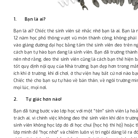
1.
Bạn là ai?
Bạn là ai? Chiếc thẻ sinh viên sẽ nhắc nhở bạn là ai. Bạn là
12 năm học phổ thông vượt vũ môn thành công, không phải 
vào giảng đường đại học bằng tấm thẻ sinh viên đeo trên ngư
cách bạn tự hào bạn đang là sinh viên. Bạn đã trưởng thành
nên nhớ rằng, đeo thẻ sinh viên cũng là cách bạn thể hiện 
tốt quy định nội quy của Nhà trường, bạn đẹp hơn trong mắ
ích khi ở trường, khi đi chơi, ở thư viện hay bất cứ nơi nào b
Chiếc thẻ cho bạn sự tự hào về bản thân, về ngôi trường mì
mọi lúc, mọi nơi.
2.
Tự giác hơn nào!
Bạn đã từng bước vào lớp học với một “tên” sinh viên lạ hoắ
trách ai, vì chính việc không đeo thẻ sinh viên khi đến trườ
sinh viên không học lớp đó đi học chui (học hộ thi hộ) hoặc 
lớp mình để “học nhờ” và chiếm luôn vị trí ngồi đáng lẽ ra đ