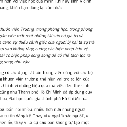
m hơn với việc học của mình. Khi nảy sinh ý định
hàng, khiến bạn dừng lại cân nhắc.
 khuôn viên Trường, trong phòng học, trong phòng
giáo viên mất mát những tài sản có giá trị và
 cạnh sự thiếu cảnh giác của người bị hại là sự trà
 tại sao không tăng cường các biện pháp bảo vệ.
ải có biện pháp song song để có thể tách lọc ra
ng song như vậy.
ng có tác dụng rất lớn trong việc cùng với các bộ
 khuôn viên trường, thể hiện vai trò to lớn của
. Chính vì những hiệu quả mà việc đeo thẻ sinh
i cũng như Thành phố Hồ Chí Minh đã áp dụng quy
hoa, Đại học quốc gia thành phố Hồ Chí Minh...
ba, bốn, rồi nhiều, nhiều hơn nữa những người
 tự tin đáng kể. Thay vì e ngại “khác người”, e
viên ấy, thay vì lo sợ sao bạn không tự tạo một