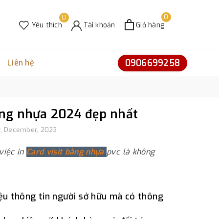
0
0
Yêu thích
Tài khoản
Giỏ hàng
0906699258
Liên hệ
ằng nhựa 2024 đẹp nhất
, December, 2023
 việc in
Card visit bằng nhựa
pvc là không
iệu thông tin người sở hữu mà có thông