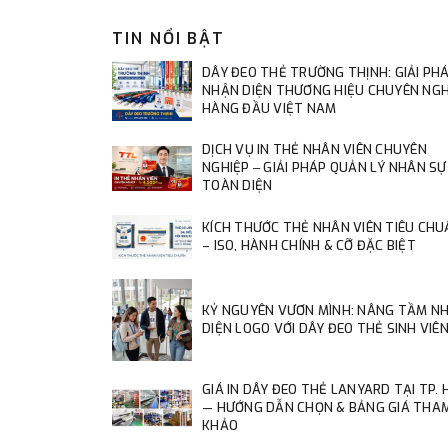
TIN NỔI BẬT
DÂY ĐEO THẺ TRƯỜNG THỊNH: GIẢI PH
NHẬN DIỆN THƯƠNG HIỆU CHUYÊN NGH
HÀNG ĐẦU VIỆT NAM
DỊCH VỤ IN THẺ NHÂN VIÊN CHUYÊN
NGHIỆP ‒ GIẢI PHÁP QUẢN LÝ NHÂN SỰ
TOÀN DIỆN
KÍCH THƯỚC THẺ NHÂN VIÊN TIÊU CHU
– ISO, HÀNH CHÍNH & CỠ ĐẶC BIỆT
KỶ NGUYÊN VƯƠN MÌNH: NÂNG TẦM N
DIỆN LOGO VỚI DÂY ĐEO THẺ SINH VIÊ
GIÁ IN DÂY ĐEO THẺ LANYARD TẠI TP.
— HƯỚNG DẪN CHỌN & BẢNG GIÁ THA
KHẢO