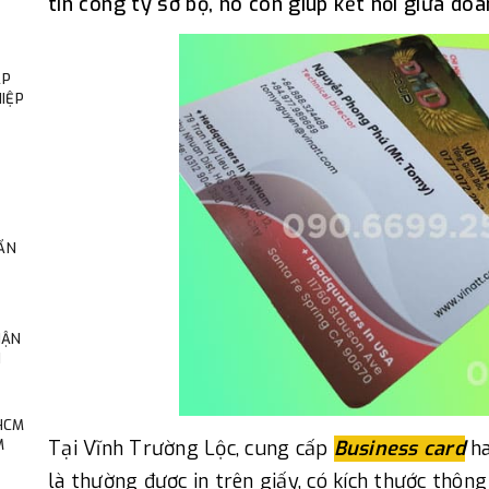
tin công ty sơ bộ, nó còn giúp kết nối giữa doa
ÁP
IỆP
ẨN
HẬN
N
 HCM
M
Tại Vĩnh Trường Lộc, cung cấp
Business card
ha
là thường được in trên giấy, có kích thước thông