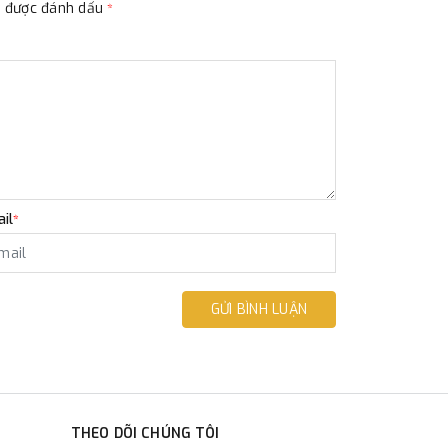
ộc được đánh dấu
*
il
*
GỬI BÌNH LUẬN
THEO DÕI CHÚNG TÔI