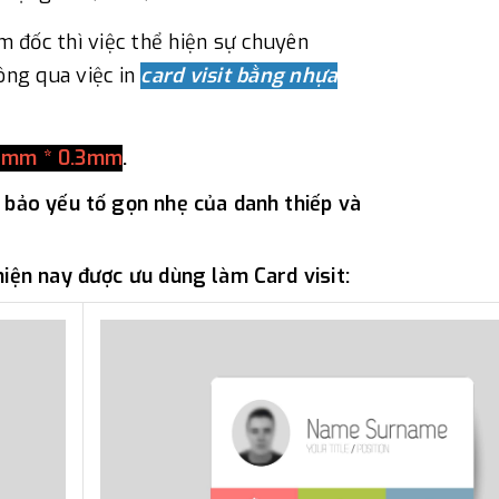
m đốc thì việc thể hiện sự chuyên
ông qua việc in
card visit bằng nhựa
54mm * 0.3mm
.
 bảo yếu tố gọn nhẹ của danh thiếp và
hiện nay được ưu dùng làm Card visit: