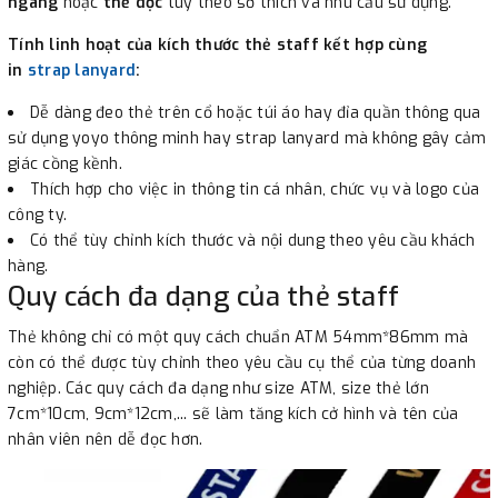
ngang
hoặc
thẻ dọc
tùy theo sở thích và nhu cầu sử dụng.
Tính linh hoạt của kích thước thẻ staff kết hợp cùng
in
strap lanyard
:
Dễ dàng đeo thẻ trên cổ hoặc túi áo hay đỉa quần thông qua
sử dụng yoyo thông minh hay strap lanyard mà không gây cảm
giác cồng kềnh.
Thích hợp cho việc in thông tin cá nhân, chức vụ và logo của
công ty.
Có thể tùy chỉnh kích thước và nội dung theo yêu cầu khách
hàng.
Quy cách đa dạng của thẻ staff
Thẻ không chỉ có một quy cách chuẩn ATM 54mm*86mm mà
còn có thể được tùy chỉnh theo yêu cầu cụ thể của từng doanh
nghiệp. Các quy cách đa dạng như size ATM, size thẻ lớn
7cm*10cm, 9cm*12cm,... sẽ làm tăng kích cở hình và tên của
nhân viên nên dễ đọc hơn.