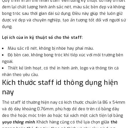
Quy trình in ấn thẻ nhân staff viên bằng kỹ thuật số hay offset
đem lại chất lượng hình ảnh sắc nét, màu sắc bền đẹp và không
bong tróc sau thời gian dài sử dụng. Điều này giúp thẻ luôn giữ
được vẻ đẹp và chuyên nghiệp, tạo ấn tượng tốt đối với người sử
dụng.
Lợi ích của in kỹ thuật số cho thẻ staff:
Màu sắc rõ nét, không bị nhòe hay phai màu.
Độ bền cao, không bong tróc khi tiếp xúc với môi trường bên
ngoài.
Thiết kế linh hoạt, có thể in hình ảnh, logo và thông tin cá
nhân theo yêu cầu.
Kích thước staff id thông dụng hiện
nay
Thẻ staff id thường hiện nay có kích thước chuẩn là 86 x 54mm
và độ dày khoảng 0.76mm, phù hợp để đeo trên cổ bằng dây
đeo thẻ hoặc móc trên áo hoặc túi xách một cách tiện lợi bằng
yoyo thông minh
. Khách hàng cũng có thể lựa chọn giữa
thẻ