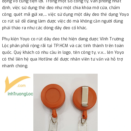
động vô cùng tiện lợi. Trong một số công ty, văn phòng nhất
định, việc sử dụng thẻ đeo như một chìa khóa mở cửa, chấm
công, quét mã gửi xe,... việc sử dụng một dây đeo thẻ dạng Yoyo
co rút sẽ dễ dàng làm được việc đó mà không cần người dùng
phải tháo ra như các dòng dây đeo cổ khác.
Phụ kiện Yoyo co rút dây đeo thẻ hiện đang được Vĩnh Trường
Lộc phân phối rộng rãi tại TP.HCM và các tỉnh thành trên toàn
quốc. Quý khách có nhu cầu in logo, tên công ty, v.v... lên Yoyo
có thể liên hệ qua Hotline để được nhân viên tư vấn và hỗ trợ
nhanh chóng.