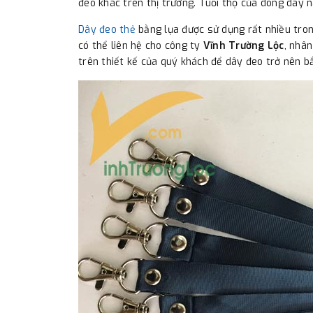
đeo khác trên thị trường. Tuổi thọ của dòng dây n
Dây đeo thẻ
bằng lụa được sử dụng rất nhiều trong
có thể liên hệ cho công ty
Vĩnh Trường Lộc
, nhân
trên thiết kế của quý khách để dây đeo trở nên b