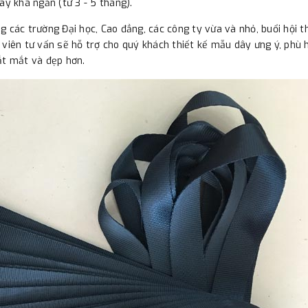
ày khá ngắn (từ 3 - 5 tháng).
 các trường Đại học, Cao đẳng, các công ty vừa và nhỏ, buổi hội thả
 viên tư vấn sẽ hỗ trợ cho quý khách thiết kế mẫu dây ưng ý, phù h
ắt mắt và đẹp hơn.