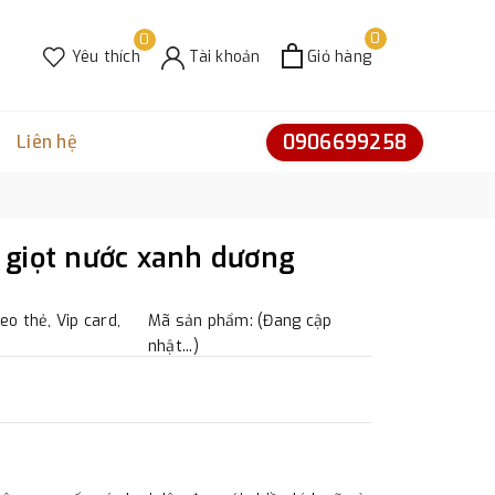
0
0
Yêu thích
Tài khoản
Giỏ hàng
0906699258
Liên hệ
giọt nước xanh dương
eo thẻ, Vip card,
Mã sản phẩm: (Đang cập
nhật...)