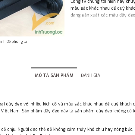
Công ty chúng tôi hiện nay chuy
màu sắc khác nhau để quý khách
đang sản xuất các mẫu dây đeo 
hình để phóng to
MÔ TẢ SẢN PHẨM
ĐÁNH GIÁ
oại dây đeo với nhiều kích cỡ và màu sắc khác nhau để quý khách 
 Việt Nam. Sản phẩm dây đeo này là sản phẩm dây đeo không có lo
ì dễ chịu. Người đeo thẻ sẽ không cảm thấy khó chịu hay nóng bức,