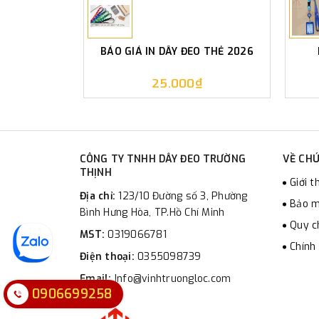
BÁO GIÁ IN DÂY ĐEO THẺ 2026
25.000₫
CÔNG TY TNHH DÂY ĐEO TRƯỜNG
VỀ CHÚ
THỊNH
Giới t
Địa chỉ:
123/10 Đường số 3, Phường
Bảo m
Bình Hưng Hòa, TP.Hồ Chí Minh
Quy c
MST:
0319066781
Chính
Điện thoại:
0355098739
Email:
Info@vinhtruongloc.com
0906699258