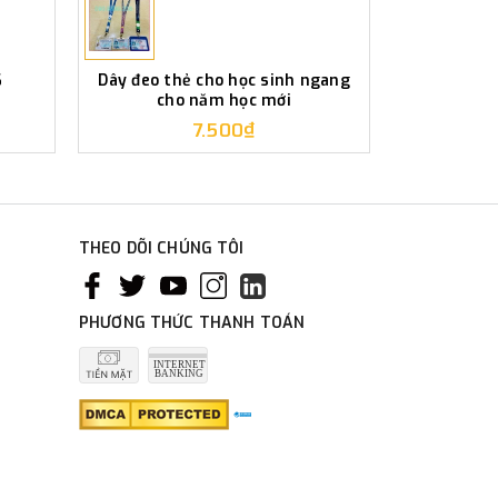
6
Dây đeo thẻ cho học sinh ngang
Mockup Dây 
cho năm học mới
7.500₫
THEO DÕI CHÚNG TÔI
PHƯƠNG THỨC THANH TOÁN