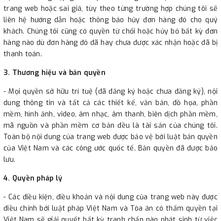
trang web hoặc sai giá, tùy theo từng trường hợp chúng tôi sẽ
liên hệ hướng dẫn hoặc thông báo hủy đơn hàng đó cho quý
khách. Chúng tôi cũng có quyền từ chối hoặc hủy bỏ bất kỳ đơn
hàng nào dù đơn hàng đó đã hay chưa được xác nhận hoặc đã bị
thanh toán.
3. Thương hiệu và bản quyền
- Mọi quyền sở hữu trí tuệ (đã đăng ký hoặc chưa đăng ký), nội
dung thông tin và tất cả các thiết kế, văn bản, đồ họa, phần
mềm, hình ảnh, video, âm nhạc, âm thanh, biên dịch phần mềm,
mã nguồn và phần mềm cơ bản đều là tài sản của chúng tôi.
Toàn bộ nội dung của trang web được bảo vệ bởi luật bản quyền
của Việt Nam và các công ước quốc tế. Bản quyền đã được bảo
lưu.
4. Quyền pháp lý
- Các điều kiện, điều khoản và nội dung của trang web này được
điều chỉnh bởi luật pháp Việt Nam và Tòa án có thẩm quyền tại
Việt Nam sẽ giải quyết bất kỳ tranh chấp nào phát sinh từ việc